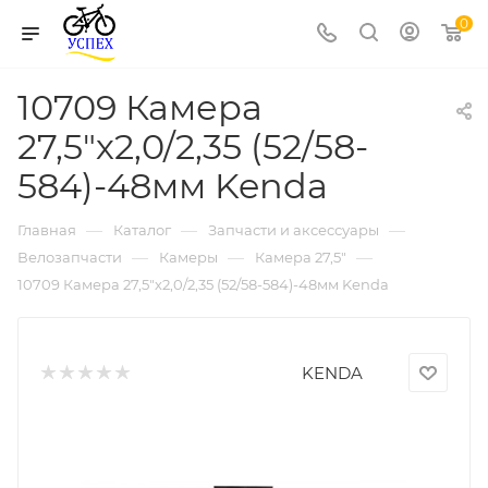
0
10709 Камера
27,5"х2,0/2,35 (52/58-
584)-48мм Kenda
—
—
—
Главная
Каталог
Запчасти и аксессуары
—
—
—
Велозапчасти
Камеры
Камера 27,5"
10709 Камера 27,5"х2,0/2,35 (52/58-584)-48мм Kenda
KENDA