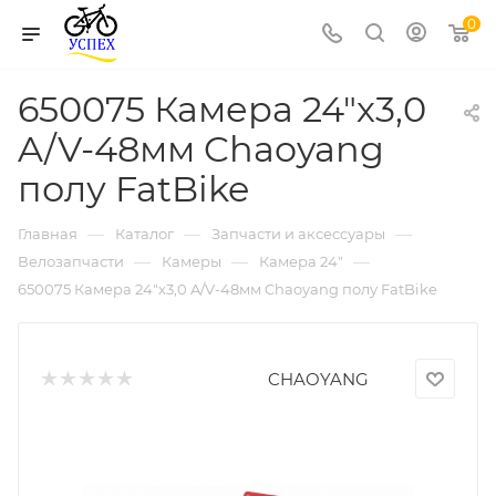
0
650075 Камера 24"х3,0
A/V-48мм Chaoyang
полу FatBike
—
—
—
Главная
Каталог
Запчасти и аксессуары
—
—
—
Велозапчасти
Камеры
Камера 24"
650075 Камера 24"х3,0 A/V-48мм Chaoyang полу FatBike
CHAOYANG