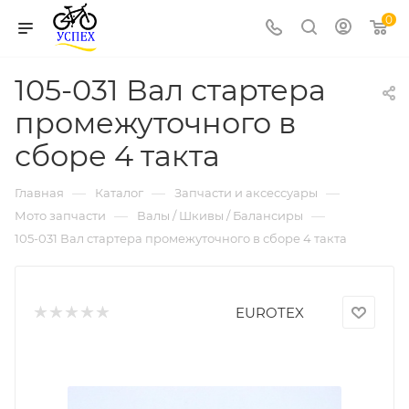
0
105-031 Вал стартера
промежуточного в
сборе 4 такта
—
—
—
Главная
Каталог
Запчасти и аксессуары
—
—
Мото запчасти
Валы / Шкивы / Балансиры
105-031 Вал стартера промежуточного в сборе 4 такта
EUROTEX