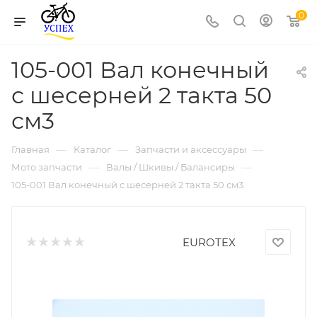
0
105-001 Вал конечный
с шесерней 2 такта 50
см3
—
—
—
Главная
Каталог
Запчасти и аксессуары
—
—
Мото запчасти
Валы / Шкивы / Балансиры
105-001 Вал конечный с шесерней 2 такта 50 см3
EUROTEX