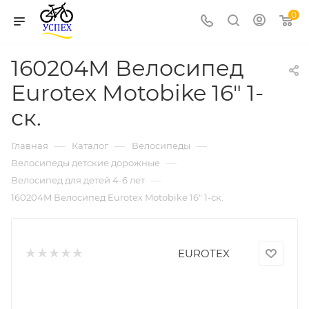
0
160204M Велосипед
Eurotex Motobike 16" 1-
ск.
—
—
—
Главная
Каталог
Велосипеды
—
Велосипеды детские дорожные
—
Велосипед для детей 4-6 лет
160204M Велосипед Eurotex Motobike 16" 1-ск.
EUROTEX