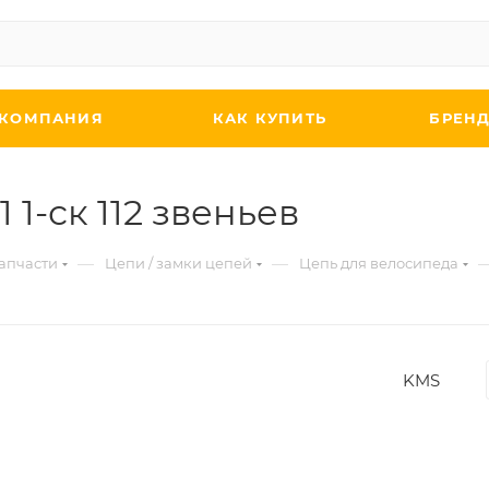
КОМПАНИЯ
КАК КУПИТЬ
БРЕН
 1-ск 112 звеньев
—
—
апчасти
Цепи / замки цепей
Цепь для велосипеда
KMS