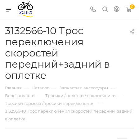
0
3132566-10 Трос
переключения
скоростей
передний+задний в
оплетке
—
—
—
Главная
Каталог
Запчасти и аксессуары
—
—
Велозапчасти
Тросики / оплетки / наконечники
—
Тросики тормоза / тросики переключения
3132566-10 Трос переключения скоростей передний+задний
в оплетке