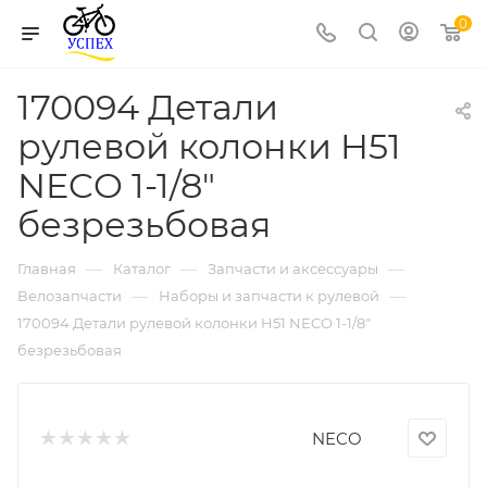
0
170094 Детали
рулевой колонки H51
NECO 1-1/8"
безрезьбовая
—
—
—
Главная
Каталог
Запчасти и аксессуары
—
—
Велозапчасти
Наборы и запчасти к рулевой
170094 Детали рулевой колонки H51 NECO 1-1/8"
безрезьбовая
NECO