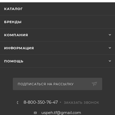
велосипедов со штоком вилки диаметром 1-1/8
КАТАЛОГ
дюйма. Конструкция безрезьбовая и
интегрированная — это упрощает установку и
БРЕНДЫ
повышает надёжность фиксации.
КОМПАНИЯ
Материал: сталь, верхняя крышка — алюминиевая
ИНФОРМАЦИЯ
(защищает от повреждений).
Цвет: чёрный.
ПОМОЩЬ
Общая высота: 9,4 мм.
Диаметры (патрон выноса руля / рулевой стакан /
кольцо короны): 28,6 / 42 / 30 мм.
Вес с якорем: около 95 г.
ПОДПИСАТЬСЯ НА РАССЫЛКУ
Подшипники в комплекте: диаметр 41 мм, высота 6,5
мм, скос 45 градусов.
8-800-350-76-47
ЗАКАЗАТЬ ЗВОНОК
uspeh.tf@gmail.com