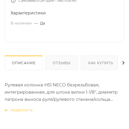
Самовывоз сегодня - бесплатно
Характеристики
В наличии
—
Да
ОПИСАНИЕ
ОТЗЫВЫ
КАК КУПИТЬ
Рулевая колонка H51 NECO безрезьбовая,
интегрированная, для штока вилки 1-1/8", диаметр
патрона выноса руля/рулевого стакана/кольца
короны - 28,6/42/30 мм, общая высота 9,4 мм,
стальная, чёрная
Рулевая колонка начального уровня, подойдёт для